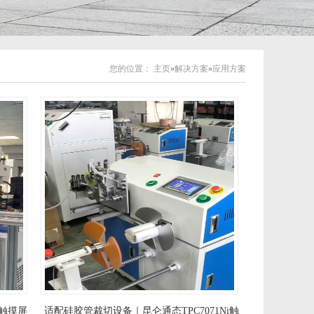
您的位置：
主页
»
解决方案
»
应用方案
i触摸屏
适配硅胶管裁切设备｜昆仑通态TPC7071Ni触