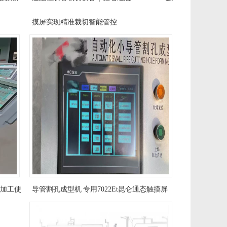
摸屏实现精准裁切智能管控
机加工使
导管割孔成型机 专用7022Et昆仑通态触摸屏