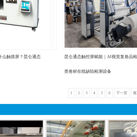
什么触摸屏？昆仑通态
昆仑通态触控屏赋能｜AI视觉复卷品检
类卷材在线缺陷检测设备
1
2
3
4
5
6
下一页
尾