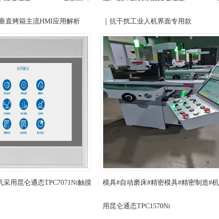
垂直烤箱主流HMI应用解析
｜抗干扰工业人机界面专用款
采用昆仑通态TPC7071Ni触摸
模具#自动磨床#精密模具#精密制造#
用昆仑通态TPC1570Ni