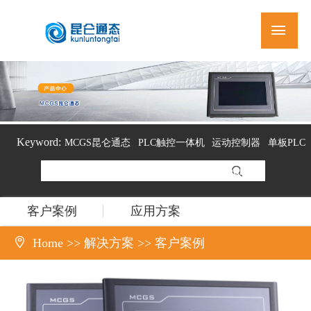
Keyword:
MCGS昆仑通态
PLC触控一体机
运动控制器
单板PLC
组态软件
客户案例
应用方案

Home
>>
解决方案
>>
客户案例