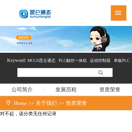
Keyword:
MCGS昆仑通态
PLC触控一体机
运动控制器
单板PLC
组态软件
公司简介
发展历程
资质荣誉

Home
>>
关于我们
>>
资质荣誉
对不起，该分类无任何记录