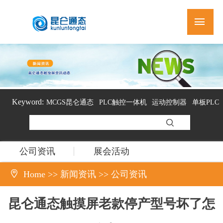
Keyword:
MCGS昆仑通态
PLC触控一体机
运动控制器
单板PLC
组态软件
公司资讯
展会活动

Home
>>
新闻资讯
>>
公司资讯
昆仑通态触摸屏老款停产型号坏了怎