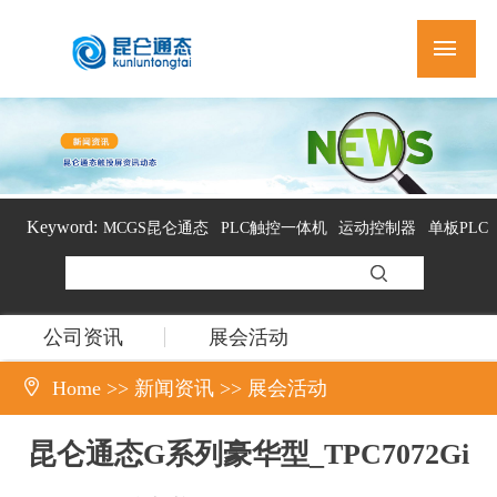
Keyword:
MCGS昆仑通态
PLC触控一体机
运动控制器
单板PLC
组态软件
公司资讯
展会活动

Home
>>
新闻资讯
>>
展会活动
昆仑通态G系列豪华型_TPC7072Gi